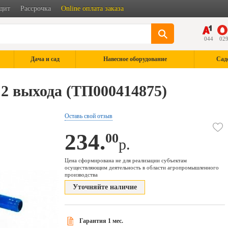
дит
Рассрочка
Online оплата заказа
044
02
Дача и сад
Навесное оборудование
Сад
 2 выхода (ТП000414875)
Оставь свой отзыв
234.
00
р.
Цена сформирована не для реализации субъектам
осуществляющим деятельность в области агропромышленного
производства
Уточняйте наличие
Гарантия 1 мес.