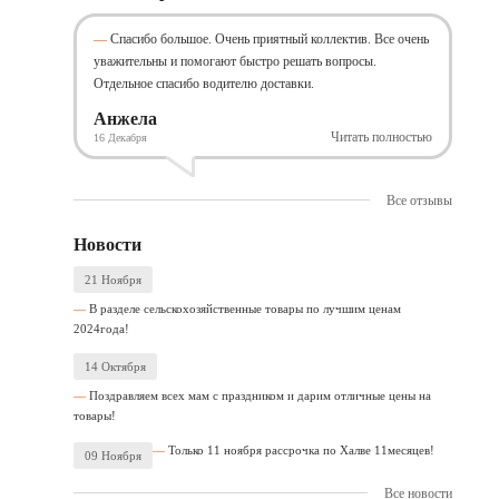
Спасибо большое. Очень приятный коллектив. Все очень
уважительны и помогают быстро решать вопросы.
Отдельное спасибо водителю доставки.
Анжела
Читать полностью
16 Декабря
Все отзывы
Новости
21 Ноября
В разделе сельскохозяйственные товары по лучшим ценам
2024года!
14 Октября
Поздравляем всех мам с праздником и дарим отличные цены на
товары!
Только 11 ноября рассрочка по Халве 11месяцев!
09 Ноября
Все новости