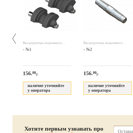
ала
Вал редуктора подъемного
Вал редуктора подъемного
навесного оборудования
навесного оборудования
T-184
- №1
- №2
156.
156.
00
00
р.
р.
те
наличие уточняйте
наличие уточняйте
у оператора
у оператора
Хотите первым узнавать про