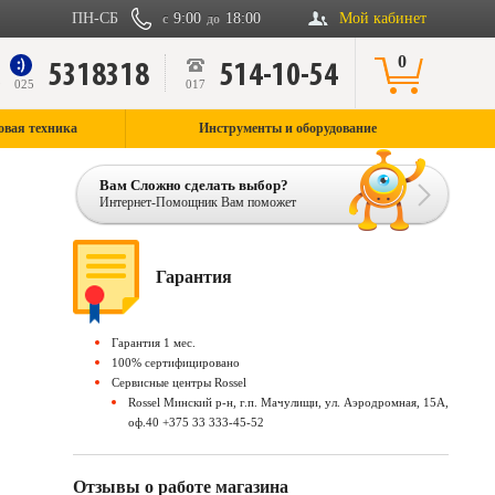
ПН-СБ
9:00
18:00
Мой кабинет
с
до
0
5318318
514-10-54
9
025
017
овая техника
Инструменты и оборудование
Вам Сложно сделать выбор?
Интернет-Помощник Вам поможет
Гарантия
Гарантия 1 мес.
100% сертифицировано
Сервисные центры Rossel
Rossel Минский р-н, г.п. Мачулищи, ул. Аэродромная, 15А,
оф.40 +375 33 333-45-52
Отзывы о работе магазина