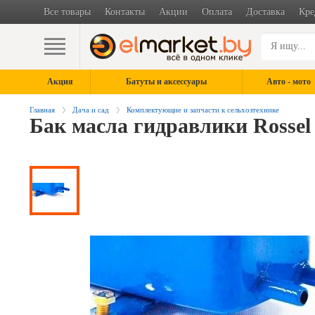
Все товары
Контакты
Акции
Оплата
Доставка
Кре
Акция
Батуты и аксессуары
Авто - мото
Главная
Дача и сад
Комплектующие и запчасти к сельхозтехнике
Бак масла гидравлики Rossel