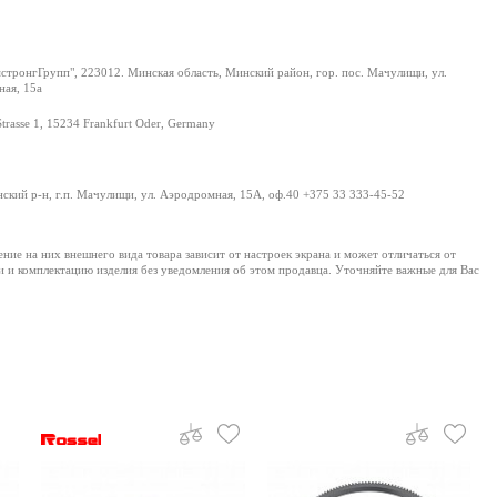
тронгГрупп", 223012. Минская область, Минский район, гор. пос. Мачулищи, ул.
ая, 15а
Strasse 1, 15234 Frankfurt Oder, Germany
нский р-н, г.п. Мачулищи, ул. Аэродромная, 15А, оф.40 +375 33 333-45-52
е на них внешнего вида товара зависит от настроек экрана и может отличаться от
и и комплектацию изделия без уведомления об этом продавца. Уточняйте важные для Вас