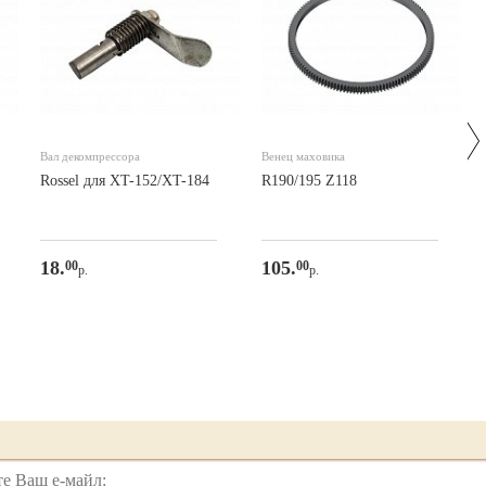
Вал декомпрессора
Венец маховика
Rossel для XT-152/XT-184
R190/195 Z118
18.
105.
00
00
р.
р.