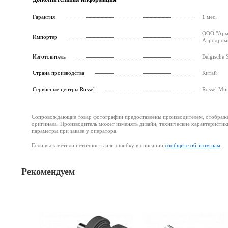
Гарантия
1 мес.
ООО "Армс
Импортер
Аэродромн
Изготовитель
Belgische 
Страна производства
Китай
Cервисные центры Rossel
Rossel Ми
Сопровождающие товар фотографии предоставлены производителем, отображени
оригинала. Производитель может изменять дизайн, технические характеристик
параметры при заказе у оператора.
Если вы заметили неточность или ошибку в описании
сообщите об этом нам
Рекомендуем