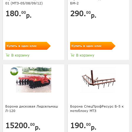
01 (МТЗ-05/08/09/12)
БМ-2
180.
290.
00
00
р.
р.
Купить в один клик
Купить в один клик
В корзину
В корзину
Борона дисковая Лидсельмаш
Борона СпецПрофРесурс Б-5 к
Л-120
мотоблоку МТЗ
15200.
190.
00
00
р.
р.