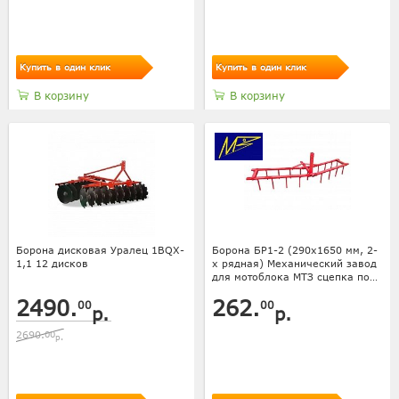
Купить в один клик
Купить в один клик
В корзину
В корзину
Борона дисковая Уралец 1BQX-
Борона БР1-2 (290х1650 мм, 2-
1,1 12 дисков
х рядная) Механический завод
для мотоблока МТЗ сцепка под
прямоугольник
2490.
262.
00
00
р.
р.
2690.
00
р.