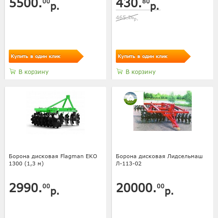
5500.
430.
00
80
р.
р.
465.
26
р.
Купить в один клик
Купить в один клик
В корзину
В корзину
Борона дисковая Flagman EKO
Борона дисковая Лидсельмаш
1300 (1,3 м)
Л-113-02
2990.
20000.
00
00
р.
р.