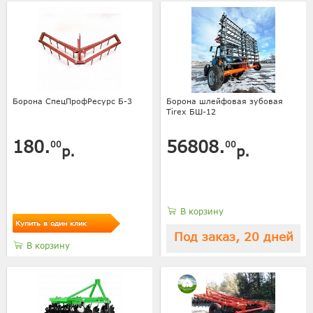
Борона СпецПрофРесурс Б-3
Борона шлейфовая зубовая
Tirex БШ-12
180.
56808.
00
00
р.
р.
В корзину
Купить в один клик
Под заказ, 20 дней
В корзину