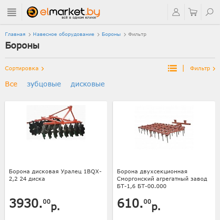
Главная
Навесное оборудование
Бороны
Фильтр
Бороны
|
Сортировка
Фильтр
Все
зубцовые
дисковые
Борона дисковая Уралец 1BQX-
Борона двухсекционная
2,2 24 диска
Сморгонский агрегатный завод
БТ-1,6 БТ-00.000
3930.
610.
00
00
р.
р.