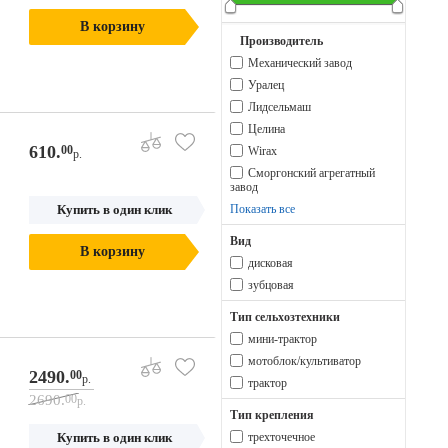
В корзину
Производитель
Механический завод
Уралец
Лидсельмаш
Целина
610.
00
Wirax
р.
Сморгонский агрегатный
завод
Купить в один клик
Показать все
Вид
В корзину
дисковая
зубцовая
Тип сельхозтехники
мини-трактор
мотоблок/культиватор
2490.
00
р.
трактор
2690.
00
р.
Тип крепления
Купить в один клик
трехточечное