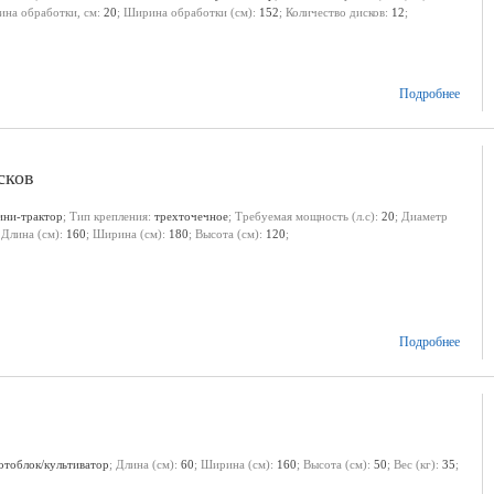
бина обработки, см:
20
; Ширина обработки (см):
152
; Количество дисков:
12
;
Подробнее
сков
ини-трактор
; Тип крепления:
трехточечное
; Требуемая мощность (л.с):
20
; Диаметр
 Длина (см):
160
; Ширина (см):
180
; Высота (см):
120
;
Подробнее
отоблок/культиватор
; Длина (см):
60
; Ширина (см):
160
; Высота (см):
50
; Вес (кг):
35
;