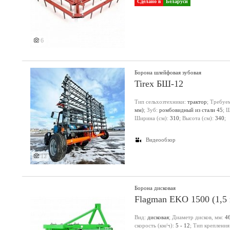
Сделано в
Беларуси
6
Борона шлейфовая зубовая
Tirex БШ-12
Тип сельхозтехники:
трактор
; Требуе
мм)
; Зуб:
ромбовидный из стали 45
; 
Еще 3 фото
Ширина (см):
310
; Высота (см):
340
;
Видеообзор
12
Борона дисковая
Flagman EKO 1500 (1,5 
Вид:
дисковая
; Диаметр дисков, мм:
4
скорость (км/ч):
5 - 12
; Тип крепления