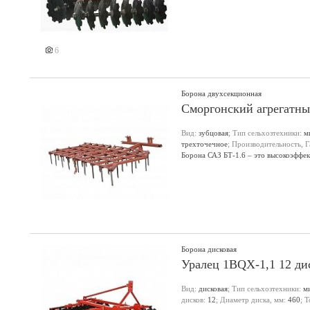
6
Борона двухсекционная
Сморгонский агрегатный
Вид:
зубцовая
; Тип сельхозтехники:
м
трехточечное
; Производительность, Г
Борона САЗ БТ-1.6 – это высокоэффек
заделки семян и удобрений на легких
составляет 160 см, а глубина – до 10
идеально подходит для мини-тракторо
рабочей скорости 5 км/ч. Конструкци
для установки на трехточечную навес
ширину и 60 см в высоту, при весе 56
произведена в Беларуси и не предназ
оборудование идеальное решение для
Борона дисковая
91х163х45.9
;
Уралец 1BQX-1,1 12 ди
Вид:
дисковая
; Тип сельхозтехники:
м
дисков:
12
; Диаметр диска, мм:
460
; 