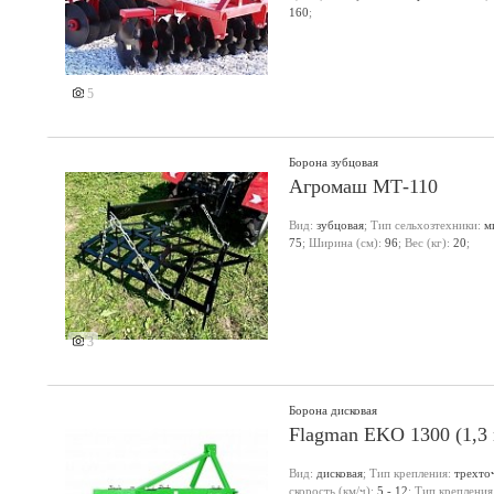
160
;
5
Борона зубцовая
Агромаш МТ-110
Вид:
зубцовая
; Тип сельхозтехники:
м
75
; Ширина (см):
96
; Вес (кг):
20
;
3
Борона дисковая
Flagman EKO 1300 (1,3 
Вид:
дисковая
; Тип крепления:
трехто
скорость (км/ч):
5 - 12
; Тип крепления