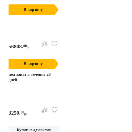
В корзину
56808.
00
р.
В корзину
под заказ в течение 20
дней
3250.
00
р.
Купить в один клик