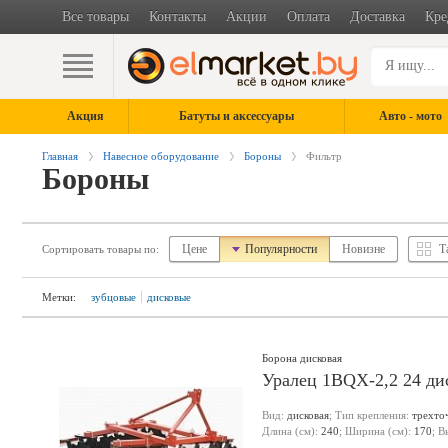
Все товары
Контакты
Акции
Оплата
Доставка
Кре
Акция
Батуты и аксессуары
Авто - мото
Главная
Навесное оборудование
Бороны
Фильтр
Бороны
Цене
Популярности
Новизне
Т
Сортировать товары по:
Метки:
зубцовые
дисковые
Борона дисковая
Уралец 1BQX-2,2 24 ди
Вид:
дисковая
; Тип крепления:
трехто
Длина (см):
240
; Ширина (см):
170
; В