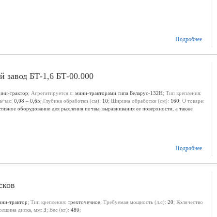
Подробнее
 завод БТ-1,6 БТ-00.000
ини-трактор
; Агрегатируется с:
мини-тракторами типа Беларус-132Н
; Тип крепления:
а/час:
0,08 – 0,65
; Глубина обработки (см):
10
; Ширина обработки (см):
160
; О товаре:
тивное оборудование для рыхления почвы, выравнивания ее поверхности, а также
 почвах в садах, огородах и на приусадебных участках. Ширина обработки бороны
 см, что позволяет качественно обрабатывать почву на нужную глубину. Эта борона
в типа Беларус-132Н, обеспечивая производительность от 0,08 до 0,65 га/ч при
я бороны включает две отдельные секции, соединенные общей сцепкой, и предназначена
ку мини-трактора. Габариты бороны САЗ БТ-1.6 составляют 91 см в длину, 163 см в
Подробнее
 кг, что делает её легкой и удобной для транспортировки и маневрирования. Борона
начена для промышленного использования в сельском хозяйстве, поэтому это
 частных хозяйств и небольших фермерских угодий.
; Размеры (Д х Ш х В) (см):
сков
ини-трактор
; Тип крепления:
трехточечное
; Требуемая мощность (л.с):
20
; Количество
Толщина диска, мм:
3
; Вес (кг):
480
;