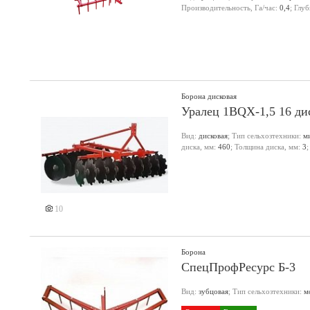
Производительность, Га/час:
0,4
; Глу
Борона дисковая
Уралец 1BQX-1,5 16 ди
Вид:
дисковая
; Тип сельхозтехники:
м
диска, мм:
460
; Толщина диска, мм:
3
;
Еще 1 фото
10
Борона
СпецПрофРесурс Б-3
Вид:
зубцовая
; Тип сельхозтехники:
м