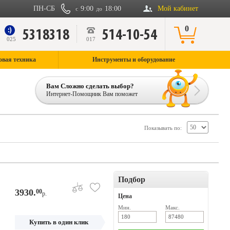
ПН-СБ
9:00
18:00
Мой кабинет
с
до
0
5318318
514-10-54
9
025
017
овая техника
Инструменты и оборудование
Вам Сложно сделать выбор?
Интернет-Помощник Вам поможет
Показывать по:
Подбор
3930.
00
р.
Цена
Мин.
Макс.
Купить в один клик