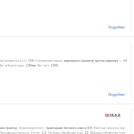
Подробнее
мая мощность (л.с):
110
; Соединение рядов:
шарнирное (диаметр прутка шарнира — 14
Шаг зубьев в ряду:
230мм
; Вес (кг):
2100
;
Подробнее
ини-трактор
; Агрегатируется с:
тракторами тягового класса 0,9
; Рабочая скорость (км/
 Производительность, Га/час:
2,2
; Глубина обработки (см):
15
; Ширина обработки (см):