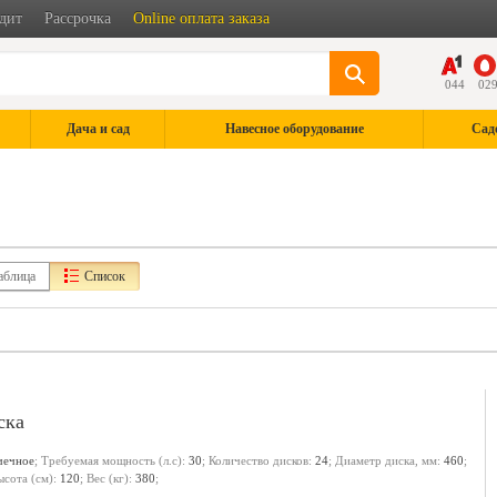
дит
Рассрочка
Online оплата заказа
044
02
Дача и сад
Навесное оборудование
Сад
аблица
Список
ска
чечное
; Требуемая мощность (л.с):
30
; Количество дисков:
24
; Диаметр диска, мм:
460
;
ысота (см):
120
; Вес (кг):
380
;