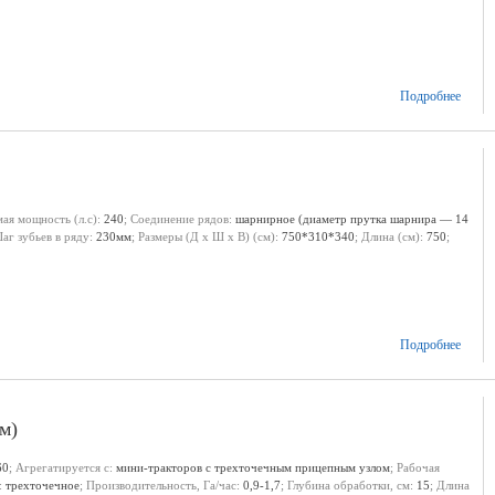
Подробнее
мая мощность (л.с):
240
; Соединение рядов:
шарнирное (диаметр прутка шарнира — 14
Шаг зубьев в ряду:
230мм
; Размеры (Д х Ш х В) (см):
750*310*340
; Длина (см):
750
;
Подробнее
м)
60
; Агрегатируется с:
мини-тракторов с трехточечным прицепным узлом
; Рабочая
:
трехточечное
; Производительность, Га/час:
0,9-1,7
; Глубина обработки, см:
15
; Длина