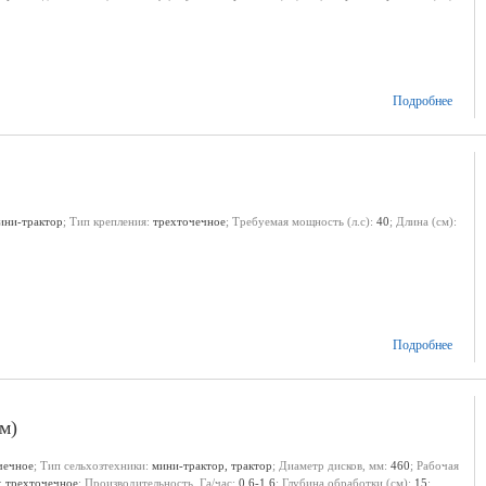
Подробнее
ини-трактор
; Тип крепления:
трехточечное
; Требуемая мощность (л.с):
40
; Длина (см):
Подробнее
м)
чечное
; Тип сельхозтехники:
мини-трактор, трактор
; Диаметр дисков, мм:
460
; Рабочая
:
трехточечное
; Производительность, Га/час:
0,6-1,6
; Глубина обработки (см):
15
;