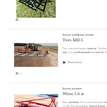
2
Борона шлейфовая зубовая
Tirex БШ-5
Тип сельхозтехники:
трактор
; Требуе
мм)
; Зуб:
ромбовидный из стали 45
; 
Еще 3 фото
Видеообзор
12
Борона дисковая
Wirax 1.6 м
Вид:
дисковая
; Тип сельхозтехники:
м
ч):
12
; Тип крепления:
трехточечное
;