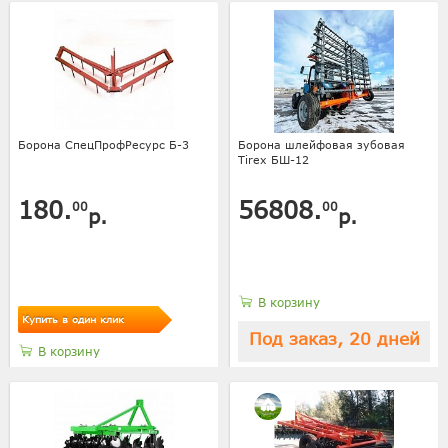
Борона СпецПрофРесурс Б-3
Борона шлейфовая зубовая
Tirex БШ-12
180.
56808.
00
00
р.
р.
В корзину
Купить в один клик
Под заказ, 20 дней
В корзину