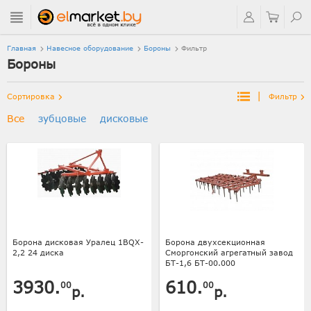
Главная
Навесное оборудование
Бороны
Фильтр
Бороны
|
Сортировка
Фильтр
Все
зубцовые
дисковые
Борона дисковая Уралец 1BQX-
Борона двухсекционная
2,2 24 диска
Сморгонский агрегатный завод
БТ-1,6 БТ-00.000
3930.
610.
00
00
р.
р.