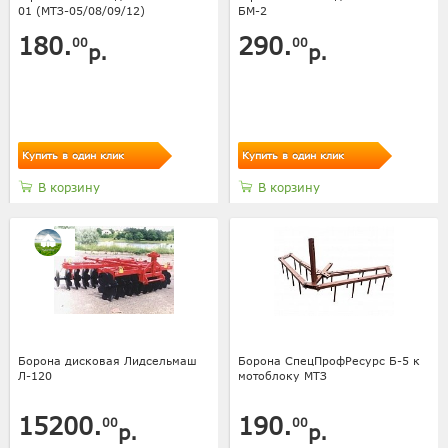
01 (МТЗ-05/08/09/12)
БМ-2
180.
290.
00
00
р.
р.
Купить в один клик
Купить в один клик
В корзину
В корзину
Борона дисковая Лидсельмаш
Борона СпецПрофРесурс Б-5 к
Л-120
мотоблоку МТЗ
15200.
190.
00
00
р.
р.