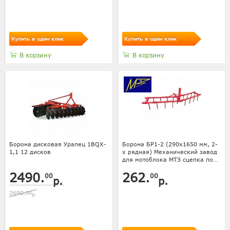
Купить в один клик
Купить в один клик
В корзину
В корзину
Борона дисковая Уралец 1BQX-
Борона БР1-2 (290х1650 мм, 2-
1,1 12 дисков
х рядная) Механический завод
для мотоблока МТЗ сцепка под
прямоугольник
2490.
262.
00
00
р.
р.
2690.
00
р.