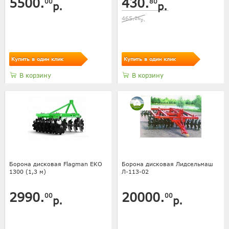
5500.
430.
00
80
р.
р.
465.
26
р.
Купить в один клик
Купить в один клик
В корзину
В корзину
Борона дисковая Flagman EKO
Борона дисковая Лидсельмаш
1300 (1,3 м)
Л-113-02
2990.
20000.
00
00
р.
р.