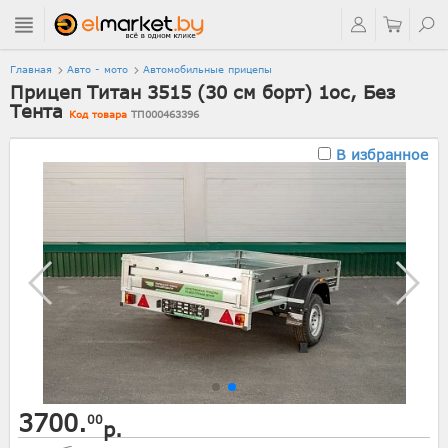
Главная
Авто - мото
Автомобильные прицепы
Прицеп Титан 3515 (30 см борт) 1ос, Без
Тента
Код товара
ТП000463396
В избранное
3700.
00
р.