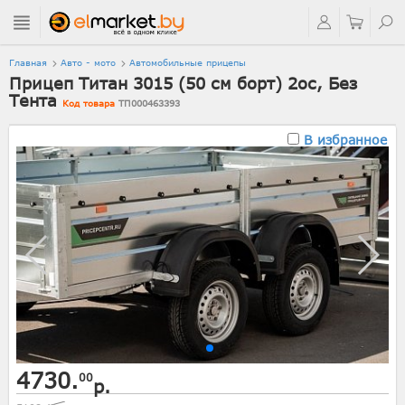
Главная
Авто - мото
Автомобильные прицепы
Прицеп Титан 3015 (50 см борт) 2ос, Без
Тента
Код товара
ТП000463393
В избранное
4730.
00
р.