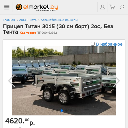
Главная
Авто - мото
Автомобильные прицепы
Прицеп Титан 3015 (30 см борт) 2ос, Без
Тента
Код товара
ТП000463392
В избранное
4620.
00
р.