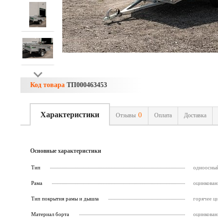
Код товара
ТП000463453
Характеристики
0
Отзывы
Оплата
Доставка
Основные характеристики
Тип
одноосны
Рама
оцинкован
Тип покрытия рамы и дышла
горячее ц
Материал борта
оцинкован