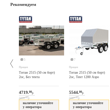
Рекомендуем
5
7
Прицеп
Прицеп
,56 с
Титан 2515 (50 см борт)
Титан 2515 (50 см борт)
ом 120
2ос, Без тента
2ос, Тент 1200 Аэро
дний
4719.
5544.
00
00
р.
р.
52
52
р.
р.
5096.
5987.
наличие уточняйте
наличие уточняйте
у оператора
у оператора