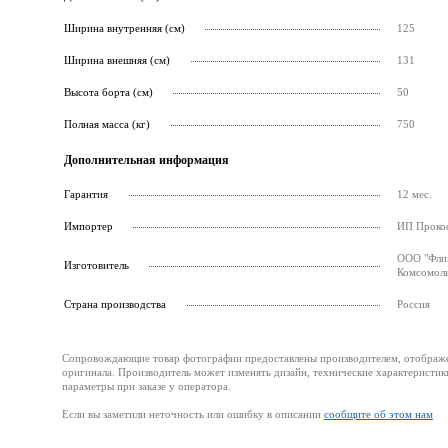
Ширина внутренняя (см)
125
Ширина внешняя (см)
131
Высота борта (см)
50
Полная масса (кг)
750
Дополнительная информация
Гарантия
12 мес.
Импортер
ИП Прокоф
ООО "Флин
Изготовитель
Комсомоль
Страна производства
Россия
Сопровождающие товар фотографии предоставлены производителем, отображени
оригинала. Производитель может изменять дизайн, технические характеристик
параметры при заказе у оператора.
Если вы заметили неточность или ошибку в описании
сообщите об этом нам