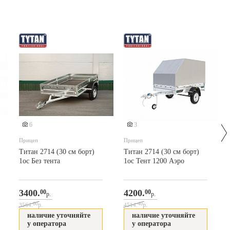
6
3
Прицеп
Прицеп
Титан 2714 (30 см борт)
Титан 2714 (30 см борт)
1ос Без тента
1ос Тент 1200 Аэро
3400.
4200.
00
00
р.
р.
00
40
р.
р.
3564.
4514.
наличие уточняйте
наличие уточняйте
у оператора
у оператора