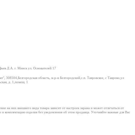
ьев Д.А. г. Минск ул. Основателей 17
т", 308504,Белгородская область, м.р-н Белгородский,с.п. Тавровское, с Таврово,ул
ская, д. 1,помещ. 1
е на них внешнего вида товара зависит от настроек экрана и может отличаться от
и и комплектацию изделия без уведомления об этом продавца. Уточняйте важные для Вас