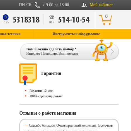
ПН-СБ
9:00
18:00
Мой кабинет
с
до
0
5318318
514-10-54
9
025
017
овая техника
Инструменты и оборудование
Вам Сложно сделать выбор?
Интернет-Помощник Вам поможет
Гарантия
Гарантия 12 мес.
100% сертифицировано
Отзывы о работе магазина
Спасибо большое. Очень приятный коллектив. Все очень