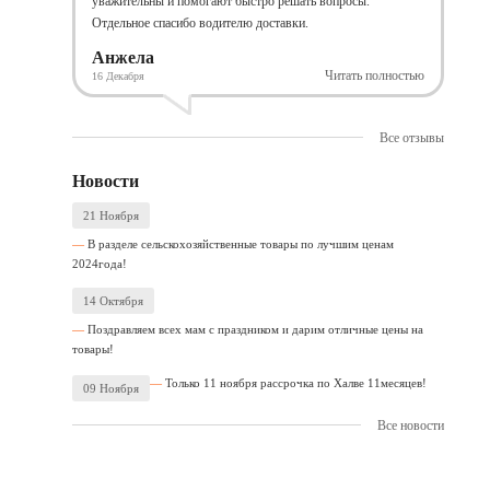
уважительны и помогают быстро решать вопросы.
Отдельное спасибо водителю доставки.
Анжела
Читать полностью
16 Декабря
Все отзывы
Новости
21 Ноября
В разделе сельскохозяйственные товары по лучшим ценам
2024года!
14 Октября
Поздравляем всех мам с праздником и дарим отличные цены на
товары!
Только 11 ноября рассрочка по Халве 11месяцев!
09 Ноября
Все новости