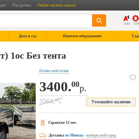
дит
Рассрочка
Online оплата заказа
044
02
Дача и сад
Навесное оборудование
Сад
т) 1ос Без тента
Оставь свой отзыв
3400.
00
р.
3564.
00
Уточняйте наличие
р.
Гарантия 12 мес.
Доставка
по Минску
-
выбери свой город