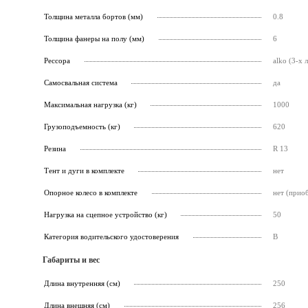
Толщина металла бортов (мм)
0.8
Толщина фанеры на полу (мм)
6
Рессора
alko (3-х 
Самосвальная система
да
Максимальная нагрузка (кг)
1000
Грузоподъемность (кг)
620
Резина
R 13
Тент и дуги в комплекте
нет
Опорное колесо в комплекте
нет (прио
Нагрузка на сцепное устройство (кг)
50
Категория водительского удостоверения
B
Габариты и вес
Длина внутренняя (см)
250
Длина внешняя (см)
256