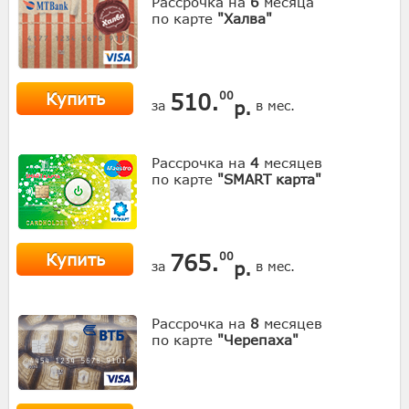
Рассрочка на
6
месяца
по карте
"Халва"
Купить
510.
00
р.
за
в мес.
Рассрочка на
4
месяцев
по карте
"SMART карта"
Купить
765.
00
р.
за
в мес.
Рассрочка на
8
месяцев
по карте
"Черепаха"