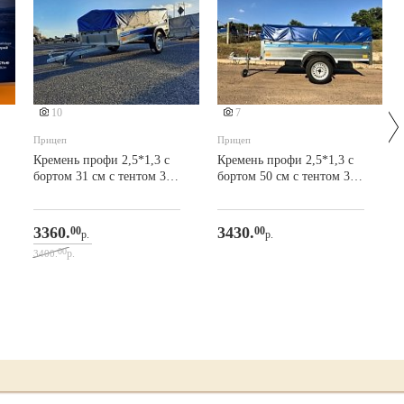
Еще 1 фото
10
7
Прицеп
Прицеп
Кремень профи 2,5*1,3 с
Кремень профи 2,5*1,3 с
бортом 31 см с тентом 30
бортом 50 см с тентом 30
см, задний и передний
см, задний и передний
борт усилены фанерой
борт усилены фанерой
3360.
3430.
00
00
р.
р.
00
р.
3400.