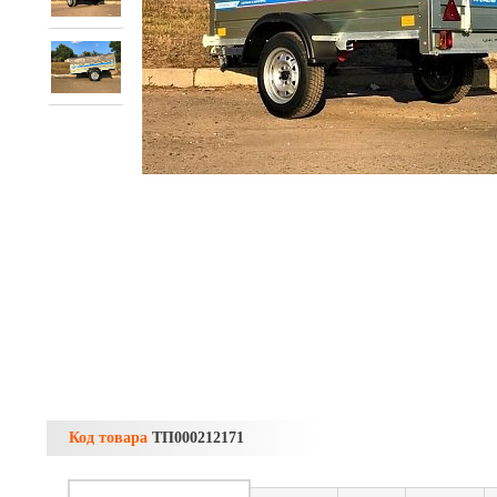
Код товара
ТП000212171