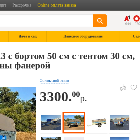
дит
Рассрочка
Online оплата заказа
044
02
Дача и сад
Навесное оборудование
Сад
 с бортом 50 см с тентом 30 см,
ены фанерой
Оставь свой отзыв
3300.
00
р.