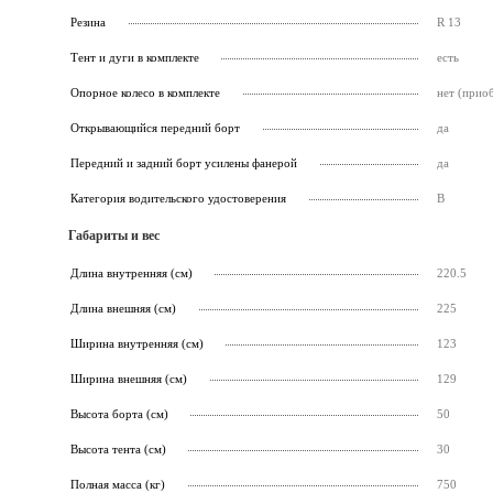
Резина
R 13
Тент и дуги в комплекте
есть
Опорное колесо в комплекте
нет (прио
Открывающийся передний борт
да
Передний и задний борт усилены фанерой
да
Категория водительского удостоверения
B
Габариты и вес
Длина внутренняя (см)
220.5
Длина внешняя (см)
225
Ширина внутренняя (см)
123
Ширина внешняя (см)
129
Высота борта (см)
50
Высота тента (см)
30
Полная масса (кг)
750