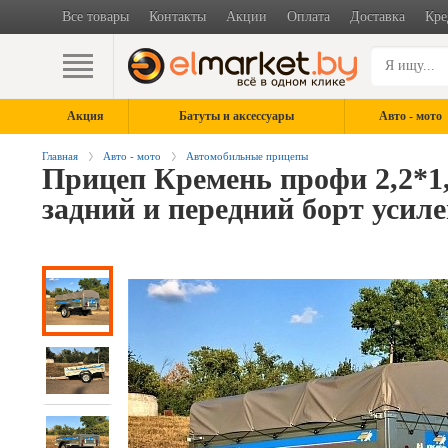
Все товары
Контакты
Акции
Оплата
Доставка
Кре
Акция
Батуты и аксессуары
Авто - мото
Главная
Авто - мото
Автомобильные прицепы
Прицеп Кремень профи 2,2*1,3
задний и передний борт усил