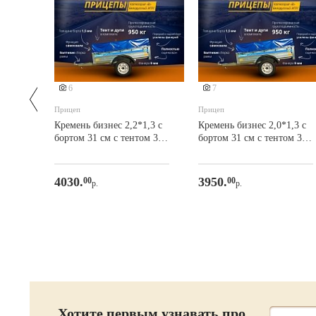
6
7
Прицеп
Прицеп
5*1,3
Кремень бизнес 2,2*1,3 с
Кремень бизнес 2,0*1,3 с
том
бортом 31 см с тентом 30
бортом 31 см с тентом 30
см (усиленный передний
см (усиленный передний
и задний борт)
и задний борт)
4030.
3950.
00
00
р.
р.
Хотите первым узнавать про