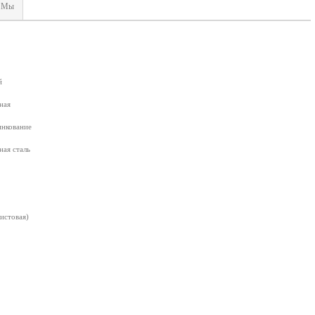
Мы
й
ная
инкование
ная сталь
листовая)