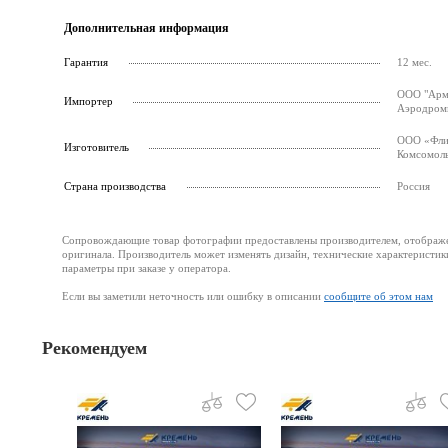
Дополнительная информация
Гарантия
12 мес.
ООО "Армс
Импортер
Аэродромн
ООО «Флин
Изготовитель
Комсомоль
Страна производства
Россия
Сопровождающие товар фотографии предоставлены производителем, отображени
оригинала. Производитель может изменять дизайн, технические характеристик
параметры при заказе у оператора.
Если вы заметили неточность или ошибку в описании
сообщите об этом нам
Рекомендуем