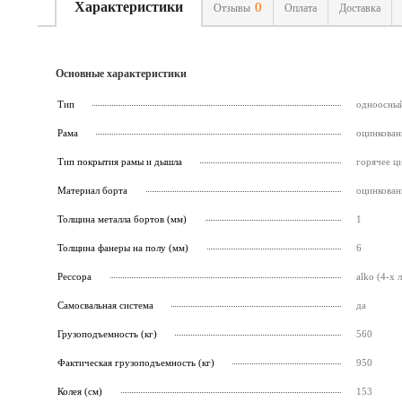
Характеристики
0
Отзывы
Оплата
Доставка
Основные характеристики
Тип
одноосны
Рама
оцинкован
Тип покрытия рамы и дышла
горячее ц
Материал борта
оцинкован
Толщина металла бортов (мм)
1
Толщина фанеры на полу (мм)
6
Рессора
alko (4-х 
Самосвальная система
да
Грузоподъемность (кг)
560
Фактическая грузоподъемность (кг)
950
Колея (см)
153