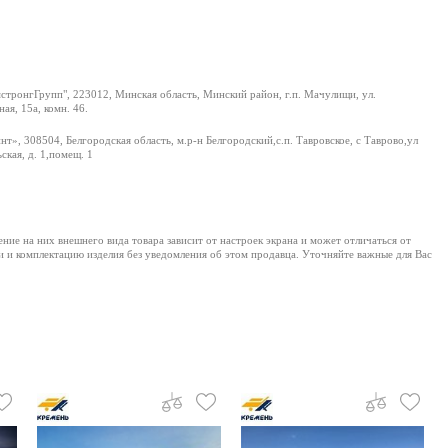
тронгГрупп", 223012, Минская область, Минский район, г.п. Мачулищи, ул.
ая, 15а, комн. 46.
т», 308504, Белгородская область, м.р-н Белгородский,с.п. Тавровское, с Таврово,ул
ская, д. 1,помещ. 1
е на них внешнего вида товара зависит от настроек экрана и может отличаться от
и и комплектацию изделия без уведомления об этом продавца. Уточняйте важные для Вас