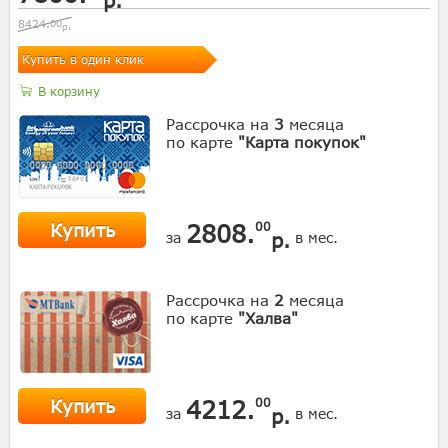
8424.
00
р.
Купить в один клик
В корзину
Рассрочка на
3
месяца
по карте
"Карта покупок"
Купить
2808.
00
р.
за
в мес.
Рассрочка на
2
месяца
по карте
"Халва"
Купить
4212.
00
р.
за
в мес.