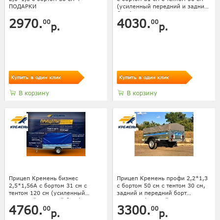
ПОДАРКИ
(усиленный передний и задний
борт)
2970.
4030.
00
00
р.
р.
Купить в один клик
Купить в один клик
В корзину
В корзину
Прицеп Кремень бизнес
Прицеп Кремень профи 2,2*1,3
2,5*1,56А с бортом 31 см с
с бортом 50 см с тентом 30 см,
тентом 120 см (усиленный
задний и передний борт
передний и задний борт)
усилены фанерой
4760.
3300.
00
00
р.
р.