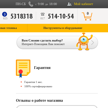
ПН-СБ
9:00
18:00
Мой кабинет
с
до
0
5318318
514-10-54
9
025
017
овая техника
Инструменты и оборудование
Вам Сложно сделать выбор?
Интернет-Помощник Вам поможет
Гарантия
Гарантия 1 мес.
100% сертифицировано
Отзывы о работе магазина