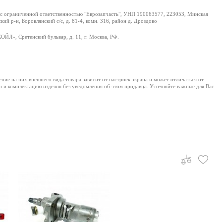
с ограниченной ответственностью "Еврозапчасть", УНП 190063577, 223053, Минская
кий р-н, Боровлянский с/с, д. 81-4, комн. 316, район д. Дроздово
ЙЛ», Сретенский бульвар, д. 11, г. Москва, РФ.
е на них внешнего вида товара зависит от настроек экрана и может отличаться от
и и комплектацию изделия без уведомления об этом продавца. Уточняйте важные для Вас