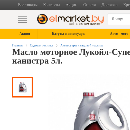
Все товары
Контакты
Акции
Оплата
Доставка
Кре
Акция
Батуты и аксессуары
Авто - мото
Главная
Садовая техника
Аксессуары к садовой технике
Масло моторное Лукойл-Супе
канистра 5л.