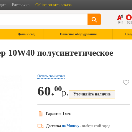
дит
Рассрочка
Online оплата заказа
044
02
Дача и сад
Навесное оборудование
Сад
р 10W40 полусинтетическое
Оставь свой отзыв
60.
00
р.
Уточняйте наличие
Гарантия 1 мес.
Доставка
по Минску
-
выбери свой город