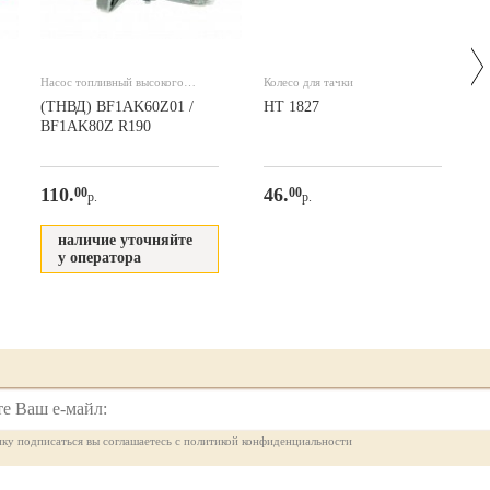
Насос топливный высокого
Колесо для тачки
давления
(ТНВД) BF1AK60Z01 /
НТ 1827
BF1AK80Z R190
110.
46.
00
00
р.
р.
наличие уточняйте
у оператора
ку подписаться вы соглашаетесь с политикой конфиденциальности