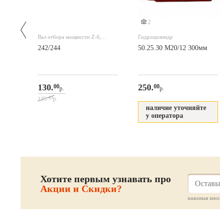
2
Вал отбора мощности Z-6,
Гидроцилиндр
L=230mm
80W-90
242/244
50.25.30 М20/12 300мм
130.
250.
00
00
р.
р.
49
р.
135.
наличие уточняйте
у оператора
Хотите первым узнавать про
Акции и Скидки?
нажимая кноп